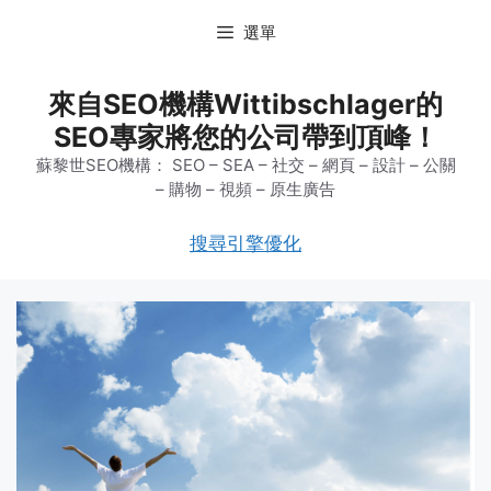
跳
選單
至
主
要
來自SEO機構Wittibschlager的
內
SEO專家將您的公司帶到頂峰！
容
蘇黎世SEO機構： SEO – SEA – 社交 – 網頁 – 設計 – 公關
– 購物 – 視頻 – 原生廣告
搜尋引擎優化