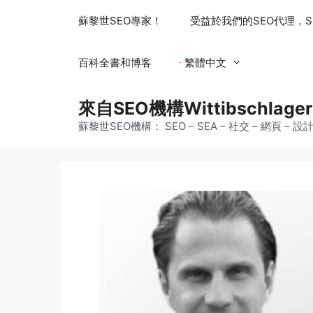
跳
蘇黎世SEO專家！
受益於我們的SEO代理，S
至
主
要
百科全書和博客
繁體中文
內
容
來自SEO機構Wittibschl
蘇黎世SEO機構： SEO – SEA – 社交 – 網頁 – 設計