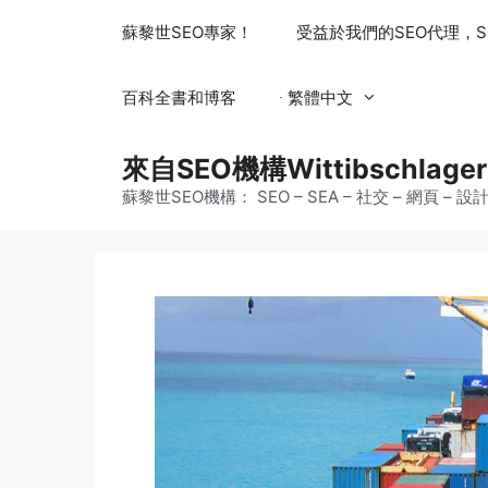
跳
蘇黎世SEO專家！
受益於我們的SEO代理，S
至
主
要
百科全書和博客
繁體中文
內
容
來自SEO機構Wittibschl
蘇黎世SEO機構： SEO – SEA – 社交 – 網頁 – 設計