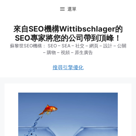
跳
選單
至
主
要
來自SEO機構Wittibschlager的
內
SEO專家將您的公司帶到頂峰！
容
蘇黎世SEO機構： SEO – SEA – 社交 – 網頁 – 設計 – 公關
– 購物 – 視頻 – 原生廣告
搜尋引擎優化