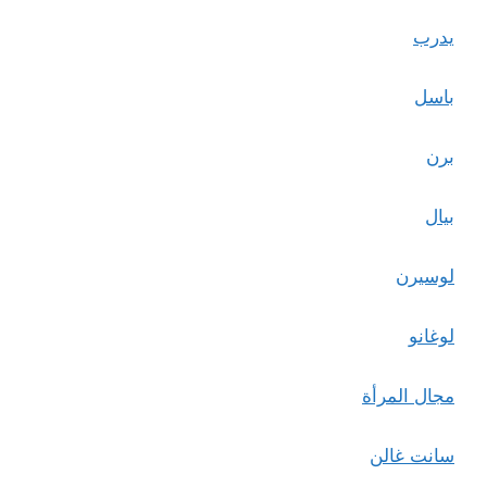
يدرب
باسل
برن
بيال
لوسيرن
لوغانو
مجال المرأة
سانت غالن