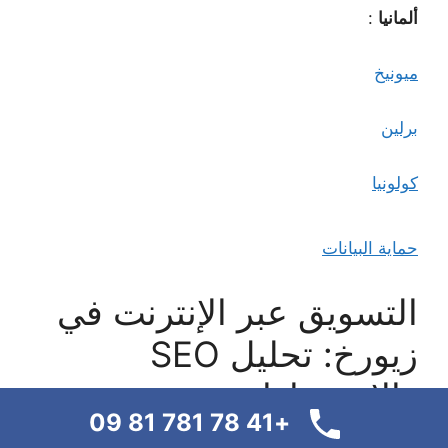
ألمانيا
:
ميونيخ
برلين
كولونيا
حماية البيانات
التسويق عبر الإنترنت في
زيورخ: تحليل SEO
والاستشارات
+41 78 781 81 09