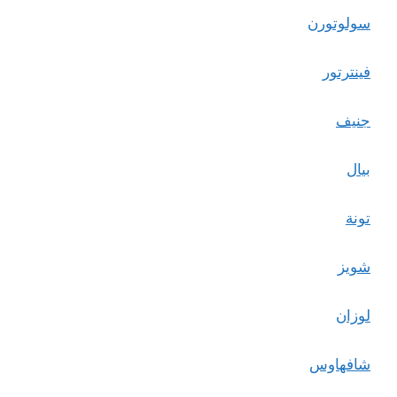
سولوتورن
فينترتور
جنيف
بيال
تونة
شويز
لوزان
شافهاوس