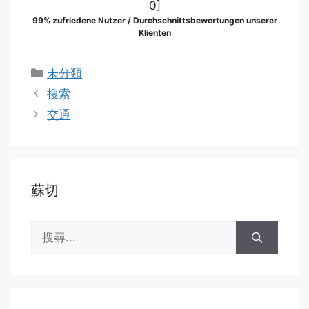
0
]
99% zufriedene Nutzer / Durchschnittsbewertungen unserer
Klienten
分
未分類
類
搜索
交通
蘇切
搜
尋: