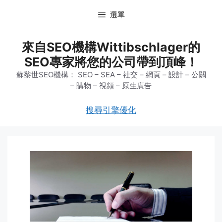
跳
選單
至
主
要
來自SEO機構Wittibschlager的
內
SEO專家將您的公司帶到頂峰！
容
蘇黎世SEO機構： SEO – SEA – 社交 – 網頁 – 設計 – 公關
– 購物 – 視頻 – 原生廣告
搜尋引擎優化