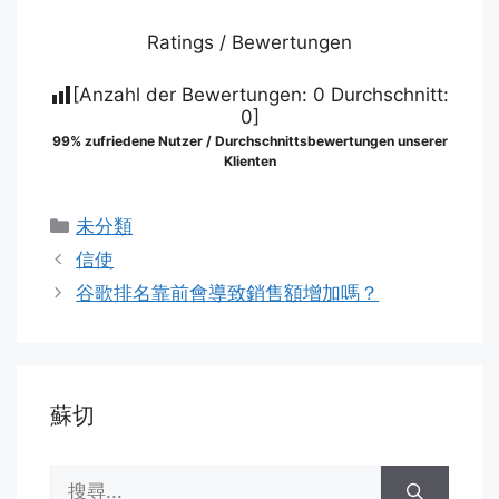
Ratings / Bewertungen
[Anzahl der Bewertungen:
0
Durchschnitt:
0
]
99% zufriedene Nutzer / Durchschnittsbewertungen unserer
Klienten
分
未分類
類
信使
谷歌排名靠前會導致銷售額增加嗎？
蘇切
搜