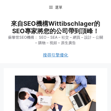
跳
選單
至
主
要
來自SEO機構Wittibschlager的
內
SEO專家將您的公司帶到頂峰！
容
蘇黎世SEO機構： SEO – SEA – 社交 – 網頁 – 設計 – 公關
– 購物 – 視頻 – 原生廣告
搜尋引擎優化