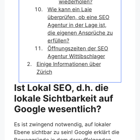
wiederholen?
Wie kann ein Laie
überprüfen, ob eine SEO
Agentur in der Lage ist,
die eigenen Ansprüche zu
erfüllen?
Öffnungszeiten der SEO
Agentur Wittibschlager
Einige Informationen über
Zürich
Ist Lokal SEO, d.h. die
lokale Sichtbarkeit auf
Google wesentlich?
Es ist zwingend notwendig, auf lokaler
Ebene sichtbar zu sein! Google erklärt die
Beweggründe in dem darauffolgenden