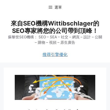
跳
選單
至
主
要
來自SEO機構Wittibschlager的
內
SEO專家將您的公司帶到頂峰！
容
蘇黎世SEO機構： SEO – SEA – 社交 – 網頁 – 設計 – 公關
– 購物 – 視頻 – 原生廣告
搜尋引擎優化