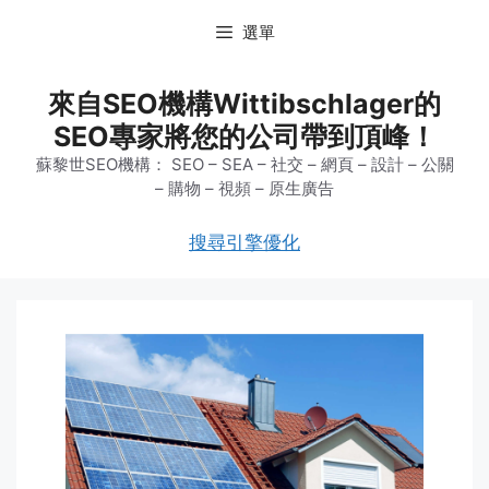
跳
選單
至
主
要
來自SEO機構Wittibschlager的
內
SEO專家將您的公司帶到頂峰！
容
蘇黎世SEO機構： SEO – SEA – 社交 – 網頁 – 設計 – 公關
– 購物 – 視頻 – 原生廣告
搜尋引擎優化